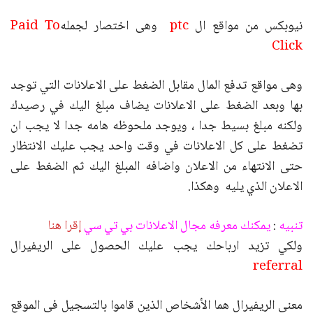
نيوبكس من مواقع ال
ptc
وهى اختصار لجمله
Paid To
Click
وهى مواقع تدفع المال مقابل الضغط على الاعلانات التي توجد
بها وبعد الضغط على الاعلانات يضاف مبلغ اليك في رصيدك
ولكنه مبلغ بسيط جدا ، ويوجد ملحوظه هامه جدا لا يجب ان
تضغط على كل الاعلانات في وقت واحد يجب عليك الانتظار
حتى الانتهاء من الاعلان واضافه المبلغ اليك ثم الضغط على
الاعلان الذي يليه وهكذا.
تنبيه
:
يمكنك معرفه مجال الاعلانات بي تي سي
إقرا هنا
ولكي تزيد ارباحك يجب عليك الحصول على الريفيرال
referral
معنى الريفيرال هما الأشخاص الذين قاموا بالتسجيل في الموقع