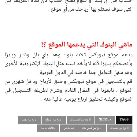
حساب في أي بنك او تقوم بفتح حساب لان هذه الطريقة هي
التي سوف تستلم بها أرباحك من أي موقع .
ماهي البنوك التي يدعمها الموقع ؟!
يدعم موقع نيوبكس ثلاث بنوك وهما باي بال ونتلر وبايزا
وأنصحكم ببايزا لأنه لا يأخذ نسبه مثل البنوك الإلكترونية الأخرى
وهو سهل التعامل جدا خاصه في الدول العربية .
قم بالتسجيل في موقع نيوبكس وحقق الأرباح ودخل شهري من
الموقع ، تابعونا في المقال القادم وشرح لطريقه التسجيل في
الموقع وكيفيه تحقيق ارباح يوميه عالية منه .
TAGS
NEOBUX
الربح من الفيسبوك
الربح من الموقع
الربح من تويتر
الربح من خمسات
الربح من فيس بوك
نيوبوكس
وظائف خالية