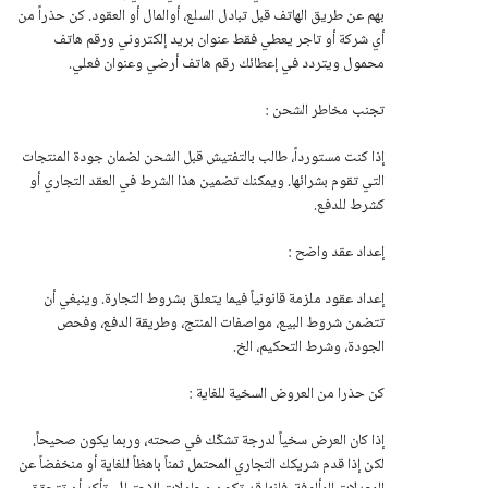
بهم عن طريق الهاتف قبل تبادل السلع، أوالمال أو العقود. كن حذراً من
أي شركة أو تاجر يعطي فقط عنوان بريد إلكتروني ورقم هاتف
محمول ويتردد في إعطائك رقم هاتف أرضي وعنوان فعلي.
تجنب مخاطر الشحن :
إذا كنت مستورداً، طالب بالتفتيش قبل الشحن لضمان جودة المنتجات
التي تقوم بشرائها. ويمكنك تضمين هذا الشرط في العقد التجاري أو
كشرط للدفع.
إعداد عقد واضح :
إعداد عقود ملزمة قانونياً فيما يتعلق بشروط التجارة. وينبغي أن
تتضمن شروط البيع، مواصفات المنتج، وطريقة الدفع، وفحص
الجودة، وشرط التحكيم، الخ.
كن حذرا من العروض السخية للغاية :
إذا كان العرض سخياً لدرجة تشكّك في صحته، وربما يكون صحيحاً.
لكن إذا قدم شريكك التجاري المحتمل ثمناً باهظاً للغاية أو منخفضاً عن