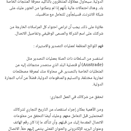
الدولية. سيحاول عملاؤك المنتظرون بالتأكيد معرفة المنتجات الخاصة
بك. وهناك احتمالات عالية بأنهم إذا لم يتمكنوا من العثور عليك على
شبكة الانترنت، فسيلجأون للتعامل مع منافسيك.
علاوة على ذلك، يجب أن تراعي احتواء كل المراسلات الخارجة من
شركتك على اسم الشركة والمسمى الوظيفي وتفاصيل الاتصال.
فهم اللوائح المنظمة لعمليات التصدير والاستيراد :
استفسر من السلطات ذات الصلة بعمليات التصدير مثل
(Austrade) أو قنصلية البلد الذي ستصدر منتجاتك إليه عن
المتطلبات الخاصة بالتصدير. في محاولة منك لمعرفة مصطلحات
تجارية مختلفة، والتسليم والمدفوعات الدولية، فضلاً عن آداب التجارة
الدولية.
تحقق من شركائك في العمل التجاري:
ومن الأهمية بمكان إجراء استقصاء عن التاريخ التجاري لشركائك
المحتملين قبل التعامل معهم. وعليك أيضا التحقق من معلومات
الاتصال المقدمة إليك من قبلهم. وأن تتأكد ما إذا كان رقم الهاتف
وعنوان البريد الإلكتروني والعنوان الفعلي ينتمي إليهم حقاً. الاتصال