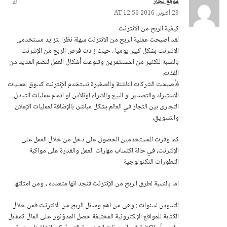
موقع تجار
رد
29 أكتوبر, 2016 AT 12:56
كيفية الربح من الانترنت
لقد اصبحت عملية الربح من الانترنت سهلة نظرا لتزايد مستخدمى
الانترنت بشكل كبير يوميا ، حيث زادت فرص الربح من الإنترنت
بالنسبة للكثير من المستثمرين وتنوعت أشكال العمل لتضم العديد من
الفئات،
فأصبحت الشركات الناشئة والصغيرة تستخدم الإنترنت كسوق لعمليات
الاستيراد والتصدير او البيع والشراء اونلاين او اتمام عمليات التبادل
التجارى بين التجار في العالم بشكل مباشر، بالإضافة لعمليات الإعلان
والتسويق،
كما وفرت للمستخدمين الحصول على دخل من خلال العمل على
الإنترنت، في حالة اكتساب مهارات العمل والقدرة على مواكبة
التطورات التكنولوجية
اما بالنسبة لطرق الربح من الإنترنت فنجد انها متعدده , ومن امثلتها
التدوين لسنوات : وهى من اهم وسائل الربح من الانترنت فمن خلال
الكتابة للمواقع الإلكترونية المختلفة حصل المدوّنون على المال كمقابل