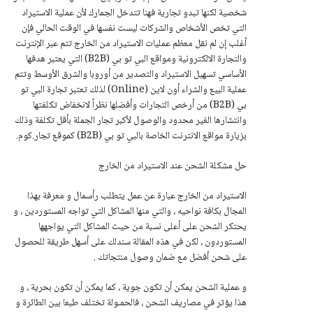
شخصية لكنها تبدو تجارية فهنا تتدخل الجمارك لأن عملية الاستيراد
التي تخص الأشخاص والشركات ليست نفسها في الوقت الحالي فإن
أغلب إن لم نقل معظم عمليات الاستيراد من الخارج تتم عبر الإنترنت
والتجارة الالكترونية ومواقع البي تو بي (B2B) التي يعتبر هدفها
الأساسي تسهيل الاستيراد والتصدير من أوروبا والشرق الأوسط وتتم
عملية البيع والشراء أون لاين (Online) لذلك تعتبر تجارة البي تو
بي (B2B) من أرخص التجارات وأفضلها نظراً لانخفاض تكلفتها
وانتشارها الغير محدود والوصول لأكبر تجار الجملة بأقل تكلفة وذلك
بزيارة مواقع الانترنت الخاصة بالبي تو بي (B2B) كموقع تجار.كوم.
حل مشكلة الشحن عند الاستيراد من الخارج
الاستيراد من الخارج عبارة عن عمل يتطلب رأسمال و معرفة بهذا
المجال بكافة نواحيه ، والتي منها المشاكل التي تواجه المستوردين ، و
يحتكر الشحن على أعلى نسبة من حيث المشاكل التي يواجهها
المستوردون ، لكن في هذه المقالة سندلك على أسهل طريقة للحصول
على شحن أفضل مع ضمان وصول منتجاتك .
و عملية الشحن يمكن أن تكون جوية ، كما يمكن أن تكون بحرية ، و
هذا يؤثر في مصاريف الشحن ، فالحمـولة تختلف طبعا بين الطائرة و