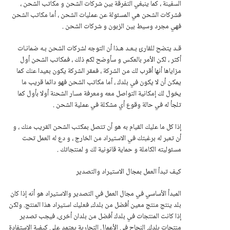
السفينة ، كما ينبغي التفرقة بين شركات الشحن و مكاتب الشحن ،
فشركات الشحن هي المسئولة عن عمليات الشحن ، أما مكاتب الشحن
فهي مجرد وسيط بين الزبون و شركات الشحن .
قـد يتضح للقارئ بـعـد هـذا أن التوجه لشركات الشحن بـه ضمانـات
أكثر ، لكن الأمر بالعكس و سأوضح لكم ذلك ، فمكاتب الشحن أول
مزاياها أنها أقرب لك من الشركة ، فمقر الشركة يكون بعيدا عنك كما
يمكن أن لا يكون في بلدك ، أما مكاتب الشحن فهو دائما قريب ما
يخول لك إمكانية التواصل معه ومعرفة مسار الشحنة أولا بأول كما
تلجأ له في حالة وقوع أي مشكلة في عملية الشحن .
إذا كل ما عليك القيام به هو أن تتصل بمكتب الشحن القريب منك ، و
أن تعبر له برغبتك في الاستيراد من الخارج ، و دع له العمل تحت
مسئوليته الكاملة و حماية قانونية لك و لمنتجاتك .
كيف تبدأ العمل بمجال الاستيراد والتصدير
المبدأ الأساسي في مجال العمل في التصدير والاستيراد هو أنه إذا كان
بلد ينتج منتج معين أفضل من بلدك، فعليك استيراد هذا المنتج. ولكن
إذا كانت المنتجات في بلدك أفضل من بلدان أخرى، فيجب تصدير
منتجات بلدك. النجاح في الأعمال التجارية يعتمد على كيفية الاستفادة