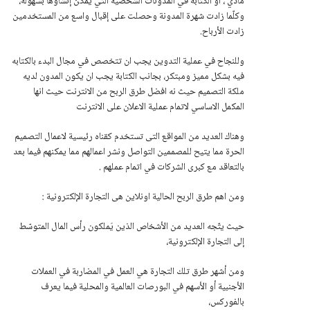
مادي ، أو الكتابة في المدونات الشخصية التي يُمكن إنشاؤها بسهولة،
وكلّما زادت شهرة المدونة وحصلت على إقبال واسع من المستخدمين
زادت الأرباح.
وللنجاح في عملية التدوين يجب ان تتخصص في مجال البدء بالكتابه
فيه بشكل مميز ومبتكر، بجانب الكتابة يجب ان يكون المدون لديه
ملكة التصميم حيث نه افضل طرق الربح من الانترنت حيث انها
المكمل الاساسي لاتمام عملية الاعلان على الانترنت
وهناك العديد من المواقع التى تستخدم كقناه رئيسية لاعمال التصميم
الحرة مما يتيح للمصممين التواصل ونشر اعمالهم مما يمكنهم فيما بعد
بالتعاقد مع كبرى الشركات في اتمام عملهم .
ومن اهم طرق الربح الحالية اونلاين هى التجارة الإلكترونية :
حيث يتّجه العديد من الأشخاص الذين يَملكون رأس المال المتوسّط
إلى التجارة الإلكترونية،
ومن أشهر طرق تلك التجارة هي العمل في المضاربة في العملات
الأجنبية أو الأسهم في البورصات العالمية والمحلية فيما يعرف
بالفوركس،