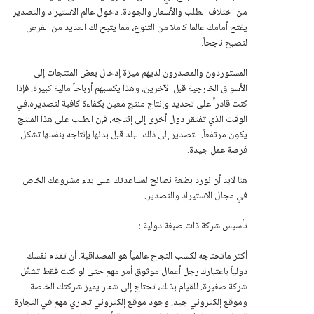
من اختلاف الطلب والأسعار والجودة. دخول عالم الاستيراد والتصدير
يفتح أمامك عالما كاملا من التنوع، مما يتيح لك العديد من الفرص
لتصبح ناجحاً.
المستوردون والمصدرون لديهم ميزة إدخال بعض المنتجات إلى
الأسواق الخارجية قبل الآخرين. وهذا يكسبهم أرباحاً مالية كبيرة. فإذا
كنت قادراً على تحديد وإنتاج منتج معين بكفاءة كافية لتصديره،في
الوقت الذي تفتقر دول أخرى إلى إنتاجه، فإن الطلب على هذا المنتج
يكون مرتفعاً. التصدير إلى ذلك البلد قبل بدئها بإنتاجه بنفسها تشكل
فرصة عمل جيدة.
هنا لابد أن نورد بضعة نصائح لمساعدتك على بدء مشروعك الخاص
في مجال الاستيراد والتصدير.
تأسيس شركة ذات صبغة دولية :
أكثر ماتحتاجه لكسب النجاح عالمياً هو المصداقية. أن تقدم نفسك
دولياً باعتبارك رجل أعمال موثوق أمر مهم حتى لو كنت فقط تشغّل
شركة صغيرة. للقيام بذلك، تحتاج إلى شعار يميز شركتك الخاصة
وموقع إلكتروني جيد. وجود موقع إلكتروني تجاري مهم في التجارة