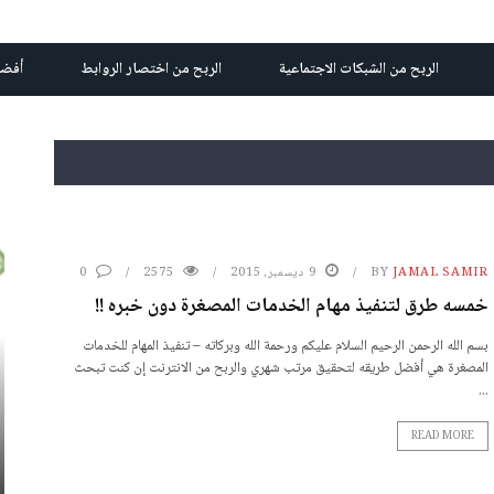
الربح من الشبكات الاجتماعية
الربح من اختصار الروابط
أفضل
JAMAL SAMIR
BY
9 ديسمبر، 2015
2575
0
خمسه طرق لتنفيذ مهام الخدمات المصغرة دون خبره !!
بسم الله الرحمن الرحيم السلام عليكم ورحمة الله وبركاته – تنفيذ المهام للخدمات
المصغرة هي أفضل طريقه لتحقيق مرتب شهري والربح من الانترنت إن كنت تبحث
...
READ MORE