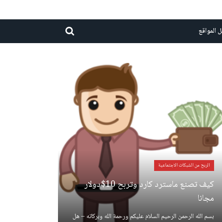
 المواقع
الربح من الشبكات الاجتماعية
كيف تصنع ماسترد كارد وتربح 10$دولار
مجانا
بسم الله الرحمن الرحيم السلام عليكم ورحمة الله وبركاته – هل