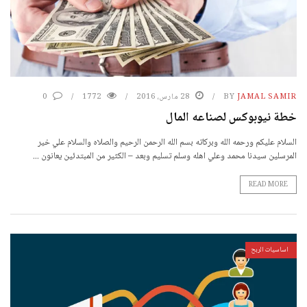
JAMAL SAMIR
BY
28 مارس، 2016
1772
0
خطة نيوبوكس لصناعه المال
السلام عليكم ورحمه الله وبركاته بسم الله الرحمن الرحيم والصلاه والسلام علي خير
المرسلين سيدنا محمد وعلي اهله وسلم تسليم وبعد – الكثير من المبتدئين يعانون ...
READ MORE
اساسيات الربح