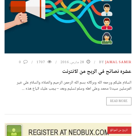
JAMAL SAMIR
BY
28 مارس، 2016
1707
0
عشره نصائح في الربح من الانترنت
السلام عليكم ورحمه الله وبركاته بسم الله الرحمن الرحيم والصلاه والسلام علي خير
المرسلين سيدنا محمد وعلي اهله وسلم تسليم وبعد – يجب عليك اتباع هذه ...
READ MORE
الربح من المواقع