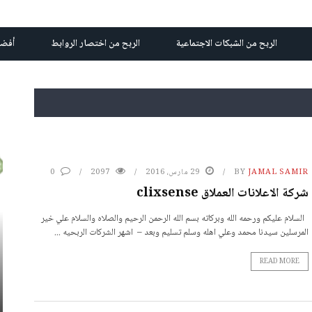
الربح من الشبكات الاجتماعية
الربح من اختصار الروابط
أفضل
JAMAL SAMIR
BY
29 مارس، 2016
2097
0
شركة الاعلانات العملاق clixsense
السلام عليكم ورحمه الله وبركاته بسم الله الرحمن الرحيم والصلاه والسلام علي خير
المرسلين سيدنا محمد وعلي اهله وسلم تسليم وبعد – اشهر الشركات الربحيه ...
READ MORE