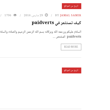
الربح من المواقع
JAMAL SAMIR
BY
29 مارس، 2016
1796
كيف تستثمر في paidverts
السلام عليكم ورحمه الله وبركاته بسم الله الرحمن الرحيم والصلاه والس
paidverts المختص ...
READ MORE
الربح من المواقع