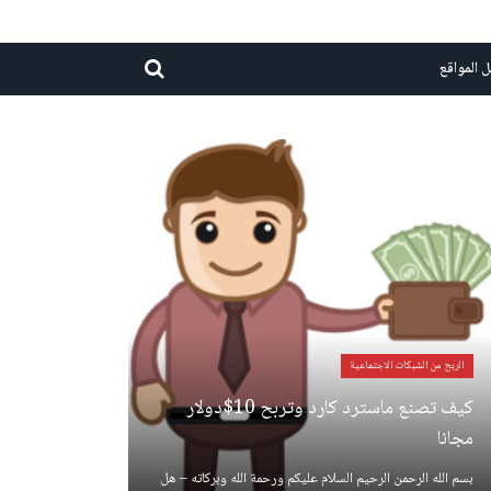
 المواقع
الربح من الشبكات الاجتماعية
كيف تصنع ماسترد كارد وتربح 10$دولار
مجانا
بسم الله الرحمن الرحيم السلام عليكم ورحمة الله وبركاته – هل