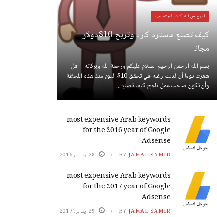
الربح من الشبكات الاجتماعية
كيف تصنع ماسترد كارد وتربح 10$دولار
مجانا
بسم الله الرحمن الرحيم السلام عليكم ورحمة الله وبركاته – هل
شعرت يوما أن لديك رغبه في تحقق 10$ اليوم منذ هذه اللحظة
وأن تكون صاحب عمل ناجح كيف تصنع ...
most expensive Arab keywords
for the 2016 year of Google
Adsense
JAMAL SAMIR
BY
28 يناير، 2016
most expensive Arab keywords
for the 2017 year of Google
Adsense
JAMAL SAMIR
BY
29 يناير، 2017