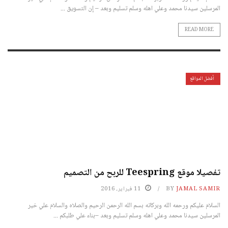
المرسلين سيدنا محمد وعلي اهله وسلم تسليم وبعد – إن التسويق ...
READ MORE
أفضل المواقع
تفصيلا موقع Teespring للربح من التصميم
JAMAL SAMIR
BY
11 فبراير، 2016
السلام عليكم ورحمه الله وبركاته بسم الله الرحمن الرحيم والصلاه والسلام علي خير
المرسلين سيدنا محمد وعلي اهله وسلم تسليم وبعد –بناء علي طلبكم ...