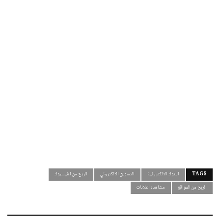
TAGS
البنوك الالكترونية
التسويق الالكتروني
الربح من الفيسبوك
الربح من المواقع
مشاهده اعلانات