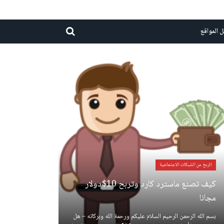
 المواقع
الربح من الشبكات الاجتماعية
كيف تصنع ماسترد كارد وتربح 10$دولار
مجانا
بسم الله الرحمن الرحيم السلام عليكم ورحمة الله وبركاته – هل