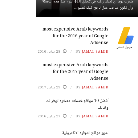
شعرت يوما أن لديك رغبه في تحقق 10$ اليوم منذ هذه اللحظة
وأن تكون صاحب عمل ناجح كيف تصنع ...
most expensive Arab keywords
for the 2016 year of Google
Adsense
JAMAL SAMIR
BY
28 يناير، 2016
most expensive Arab keywords
for the 2017 year of Google
Adsense
JAMAL SAMIR
BY
29 يناير، 2017
أفضل 10 مواقع خدمات مصغره توفر لك
وظائف
JAMAL SAMIR
BY
27 يناير، 2016
اشهر مواقع التجاره الالكترونية