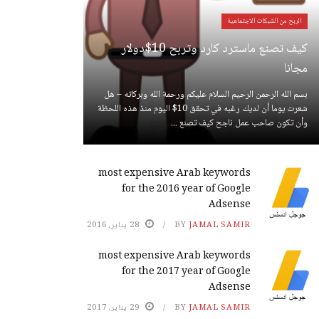
الربح من الشبكات الاجتماعية
كيف تصنع ماسترد كارد وتربح 10$دولار
مجانا
بسم الله الرحمن الرحيم السلام عليكم ورحمة الله وبركاته – هل
شعرت يوما أن لديك رغبه في تحقق 10$ اليوم منذ هذه اللحظة
وأن تكون صاحب عمل ناجح كيف تصنع ...
most expensive Arab keywords
for the 2016 year of Google
Adsense
JAMAL SAMIR
BY
28 يناير، 2016
most expensive Arab keywords
for the 2017 year of Google
Adsense
JAMAL SAMIR
BY
29 يناير، 2017