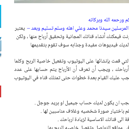
م ورحمه الله وبركاته
 المرسلين سيدنا محمد وعلي اهله وسلم تسليم وبعد –
يعتبر
نت فيمكنك أنشاء قناتك المجانية وتحقيق أرباح منها ، ولكن
لديك فيديوهات مفيدة وجذابه سوف تقوم بتقديمها
تي قمت بإنشائها على اليوتيوب وتفعيل خاصية الربح وكلما
أرباحك ، ويجب أن تعرف أن الأرباح يتم حسابها على عدد
ك يجب عليك القيام بعدة خطوات حتى تمتلك قناه في اليوتيوب
يجب ان يكون لديك حساب جيميل او بريد جوجل .
م باختيار صورة شخصيه وغلاف مناسبين لها .
ة الى قناتك الاساسية لزيادة ارباحك .
ي مواقع التواصل وتفعيل خاصيه الربح بها .