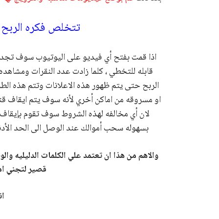
تتخلص فكره الربح 
اذا قمت بفتح أي فيديو على اليوتيوب سوف تجد اع
قابله للتخطي ، كلما زادت عدد النقرات ومشاهده
الربح حتى يتم ظهور هذه الاعلانات وتتم هذه الط
او مسروقه من اماكن أخري لأنه سوف يتم ايقاف 
لان أي مخالفه لهذه الشروط سوف تقوم بإيقاف
بسهوله سحب أموالك عند الوصل الى الحد الأدنى
والاهم من هذا ان تعتمد علي الكلمات الدليليه 
قصير لتجني امو
ان