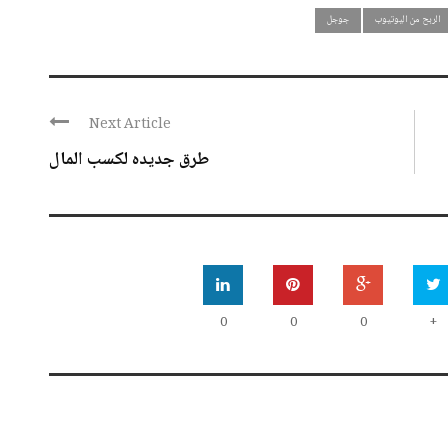
الربح من اليوتيوب
جوجل
Next Article
طرق جديده لكسب المال
0
0
0
+