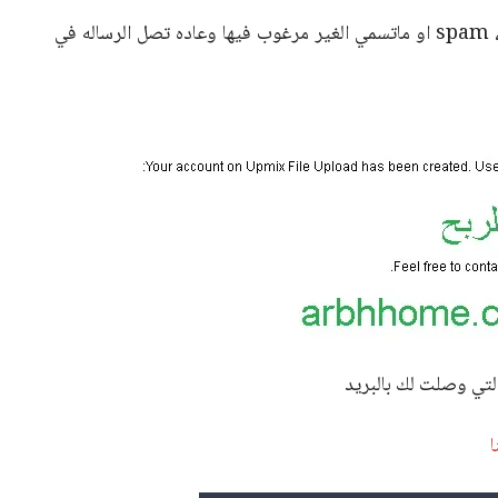
في حاله عدم وصول الرساله تاكد في رسائل السبام ، spam او ماتسمي الغير مرغوب فيها وعاده تصل الرساله في
تي وصلت لك بالبريد
ا