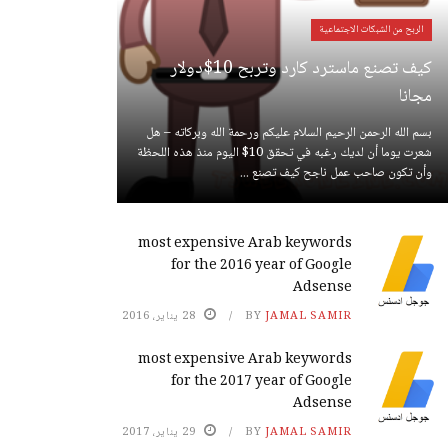
الربح من الشبكات الاجتماعية
كيف تصنع ماسترد كارد وتربح 10$دولار
مجانا
بسم الله الرحمن الرحيم السلام عليكم ورحمة الله وبركاته – هل
شعرت يوما أن لديك رغبه في تحقق 10$ اليوم منذ هذه اللحظة
وأن تكون صاحب عمل ناجح كيف تصنع ...
most expensive Arab keywords
for the 2016 year of Google
Adsense
JAMAL SAMIR
BY
28 يناير، 2016
most expensive Arab keywords
for the 2017 year of Google
Adsense
JAMAL SAMIR
BY
29 يناير، 2017