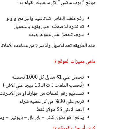
موقع ” يوب ماكس ” كل ما عليك القيام به :
رفع ملفك الخاص كالاناشيد والبرامج و و و
ثم نشره للاصدقاء حتي يقوم بالتحميل
سوف تحصل علي عموله جيده
هذه الطريقه تعد الاسهل والاسرع من مشاهده الاعلانات 
ماهي مميزات الموقع ؟!
تحصل علي 1$ مقابل كل 1000 تحميله
(تُحسب الملفات ذات الـ 10 ميجا علي الاقل )
تستطيع رفع الملفات من جهازك او من الانترنت
تربح علي 30% من كل عمليه شراء
الحد الادني 5$ دولار فقط
يدفع : فوادفون كاش – باي بال –
بايونير –
وسا
كيف أسجل بالموقع ؟!