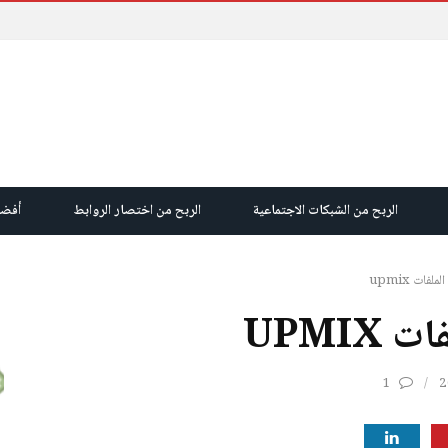
الربح من الشبكات الاجتماعية
الربح من اختصار الروابط
أفضل
فات upmix
UPMI
1
2